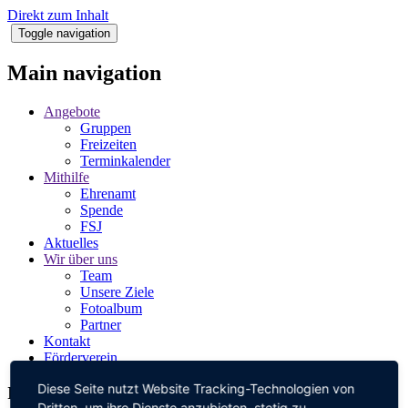
Direkt zum Inhalt
Toggle navigation
Main navigation
Angebote
Gruppen
Freizeiten
Terminkalender
Mithilfe
Ehrenamt
Spende
FSJ
Aktuelles
Wir über uns
Team
Unsere Ziele
Fotoalbum
Partner
Kontakt
Förderverein
Diese Seite nutzt Website Tracking-Technologien von
Impressum
Dritten, um ihre Dienste anzubieten, stetig zu